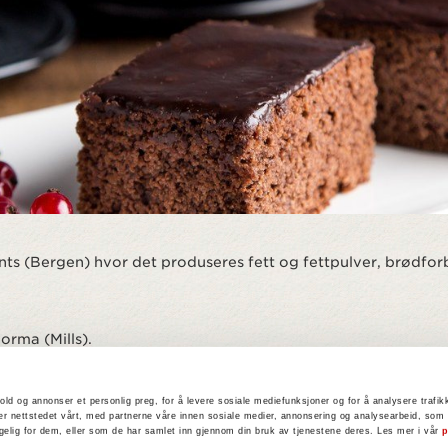
ts (Bergen) hvor det produseres fett og fettpulver, brødforb
rma (Mills).
old og annonser et personlig preg, for å levere sosiale mediefunksjoner og for å analysere trafikk
r nettstedet vårt, med partnerne våre innen sosiale medier, annonsering og analysearbeid, som
ngelig for dem, eller som de har samlet inn gjennom din bruk av tjenestene deres. Les mer i vår
p