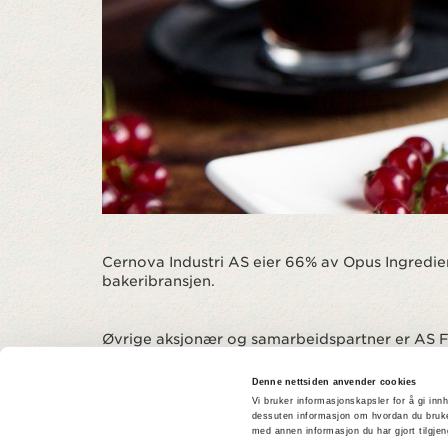
Cernova Industri AS eier 66% av Opus Ingredien
bakeribransjen.
Øvrige aksjonær og samarbeidspartner er AS Fo
Denne nettsiden anvender cookies
Vi bruker informasjonskapsler for å gi innh
dessuten informasjon om hvordan du bruke
med annen informasjon du har gjort tilgje